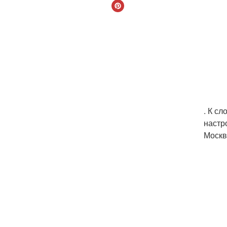
. К с
настр
Москв