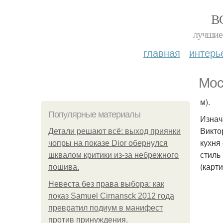
В
лучшие 
главная
интерь
Мос
м).
Популярные материалы
Изнач
Викто
Детали решают всё: выход приянки
кухня
чопры на показе Dior обернулся
стиль
шквалом критики из-за небрежного
(карт
пошива.
Невеста без права выбора: как
показ Samuel Cirnansck 2012 года
превратил подиум в манифест
против принуждения.