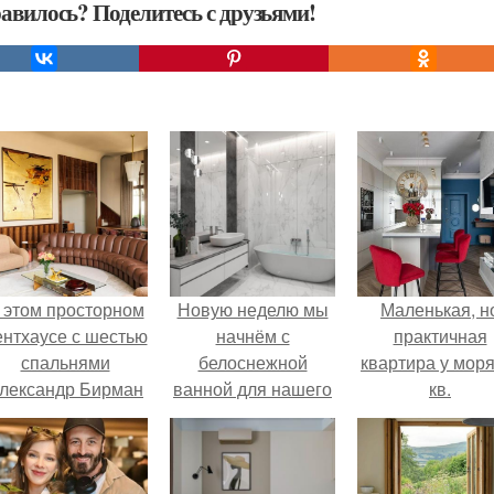
авилось? Поделитесь с друзьями!
 этом просторном
Новую неделю мы
Маленькая, н
ентхаусе с шестью
начнём с
практичная
спальнями
белоснежной
квартира у моря
лександр Бирман
ванной для нашего
кв.
живет со своей
проекта в санкт
семьей.
Петербурге.