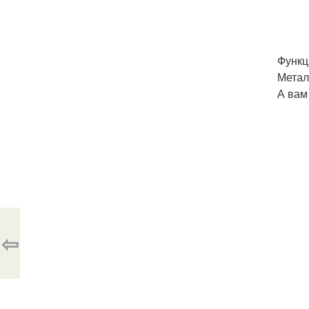
Функц
Метал
А вам
⇦