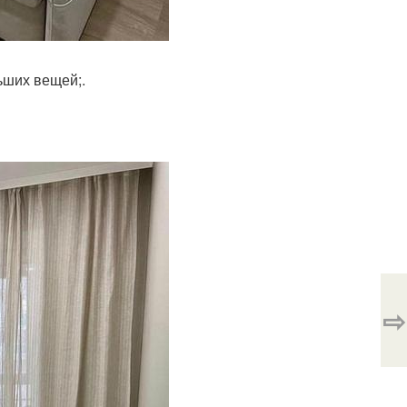
ьших вещей;.
⇨