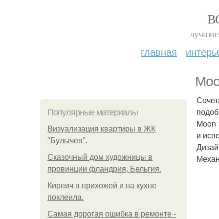
В
лучшие 
главная
интерь
Moo
Сочет
подоб
Популярные материалы
Moon 
Визуализация квартиры в ЖК
и исп
"Булычев".
Дизай
Сказочный дом художницы в
Механ
провинции фландрия, Бельгия.
Кирпич в прихожей и на кухне
поклеила.
Самая дорогая ошибка в ремонте -