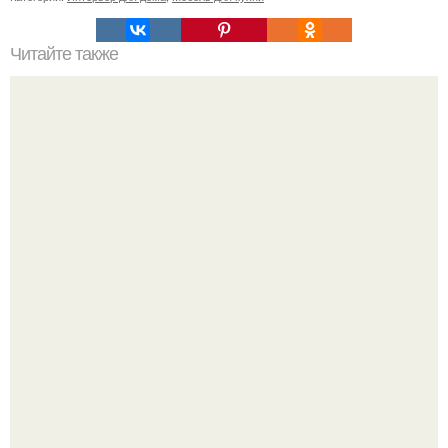
Читайте также
Резьба по дереву в стиле барокко. Резьба по дереву:
стилистические направления и характерные узоры.