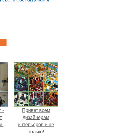
 -
Привет всем
т
дизайнерам
и.
интерьеров и не
только!