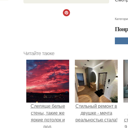
Категори
Понр
Читайте также
Слепяще белые
Стильный ремонт в
стены, такие же
двушке - мечта
яркие потолок и
реальностью стала!
ст
пол.
9