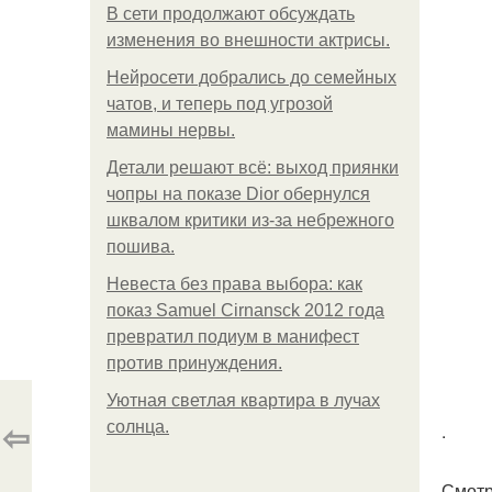
В сети продолжают обсуждать
изменения во внешности актрисы.
Нейросети добрались до семейных
чатов, и теперь под угрозой
мамины нервы.
Детали решают всё: выход приянки
чопры на показе Dior обернулся
шквалом критики из-за небрежного
пошива.
Невеста без права выбора: как
показ Samuel Cirnansck 2012 года
превратил подиум в манифест
против принуждения.
Уютная светлая квартира в лучах
⇦
солнца.
.
Смотр