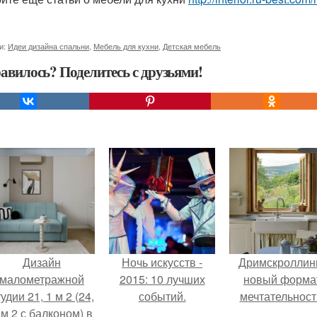
и:
Идеи дизайна спальни
,
Мебель для кухни
,
Детская мебель
авилось? Поделитесь с друзьями!
Дизайн
Ночь искусств -
Дримскроллинг
малометражной
2015: 10 лучших
новый форма
удии 21, 1 м 2 (24,
событий.
мечтательност
 м 2 с балконом) в