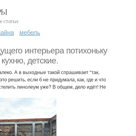
РЫ
е статьи
зайна
мебель
дущего интерьера потихоньку
кухню, детские.
алеко. А в выходные такой спрашивает "так,
то решить, если б не придумала, как, где и что
 стелить линолеум уже? В общем, дело идёт! Не