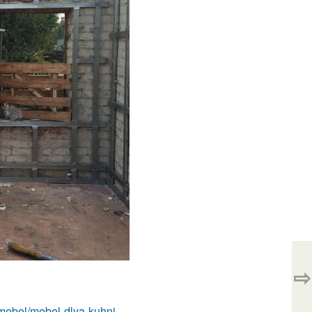
⇨
m/mebel/mebel-dlya-kuhni