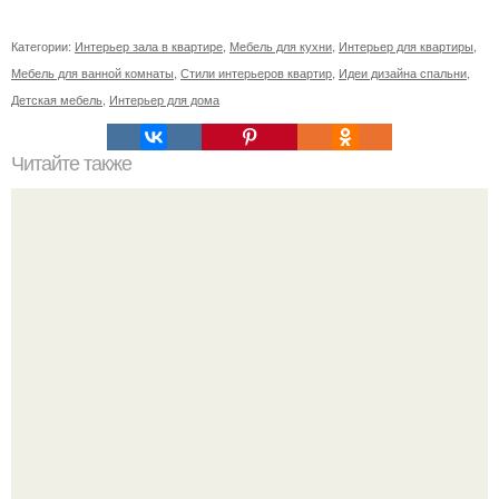
Категории:
Интерьер зала в квартире
,
Мебель для кухни
,
Интерьер для квартиры
,
Мебель для ванной комнаты
,
Стили интерьеров квартир
,
Идеи дизайна спальни
,
Детская мебель
,
Интерьер для дома
Читайте также
Шкаф купе в прихожую с обувницей. Закрытые модели