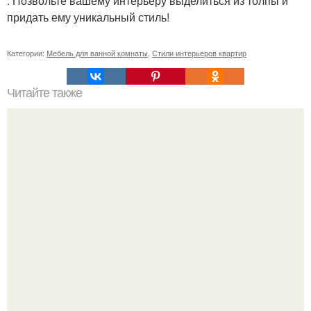
. Позвольте вашему интерьеру выделиться из толпы и
придать ему уникальный стиль!
Категории:
Мебель для ванной комнаты
,
Стили интерьеров квартир
Читайте также
Как поставить кровать в спальне. Влияние обстановки на
сон