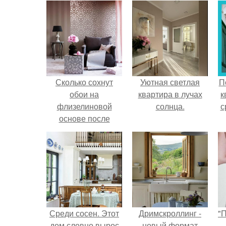
Сколько сохнут
Уютная светлая
П
обои на
квартира в лучах
к
флизелиновой
солнца.
с
основе после
поклейки. Когда
высохнет клей?
Среди сосен. Этот
Дримскроллинг -
"
дом словно вырос
новый формат