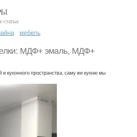
РЫ
е статьи
зайна
мебель
делки: МДФ+ эмаль, МДФ+
й и кухонного пространства, саму же кухню мы