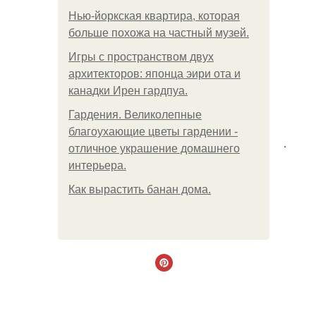
Нью-йоркская квартира, которая
больше похожа на частный музей.
Игры с пространством двух
архитекторов: японца эири ота и
канадки Ирен гардпуа.
Гардения. Великолепные
благоухающие цветы гардении -
.
отличное украшение домашнего
интерьера.
Как вырастить банан дома.