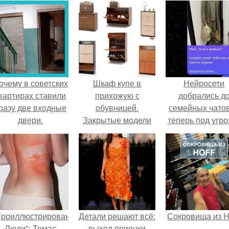
очему в советских
Шкаф купе в
Нейросети
вартирах ставили
прихожую с
добрались д
разу две входные
обувницей.
семейных чатов
двери.
Закрытые модели
теперь под угро
мамины нерв
Проиллюстрированные
Детали решают всё:
Сокровища из Ho
Люди": Томас
выход приянки