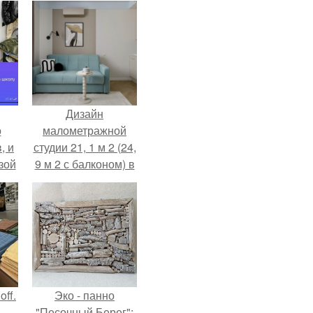
Дизайн
о
малометражной
, и
студии 21, 1 м 2 (24,
зой
9 м 2 с балконом) в
ы.
Краснодаре.
ff.
Эко - панно
"Песочный Берег":