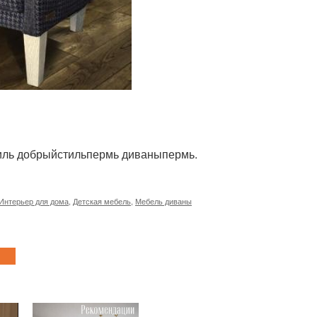
йстиль добрыйстильпермь диваныпермь.
Интерьер для дома
,
Детская мебель
,
Мебель диваны