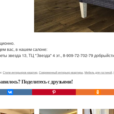
ционно.
ем вас, в нашем салоне:
азеты звезда 13, ТЦ "Звезда" 4 эт., 8-909-72-702-79 добры
и:
Стили интерьеров квартир
,
Современный интерьер квартиры
,
Мебель для гостиной
,
авилось? Поделитесь с друзьями!