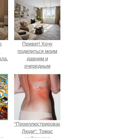
р
Привет! Хочу
и
поделиться моим
ыла.
давним и
очередным
неопубликованным
проектом.
"Проиллюстрированные
Люди": Томас