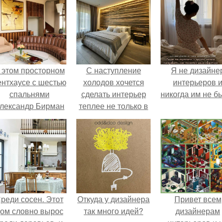
 этом просторном
С наступление
Я не дизайне
ентхаусе с шестью
холодов хочется
интерьеров 
спальнями
сделать интерьер
никогда им не б
лександр Бирман
теплее не только в
живет со своей
визуальном плане.
семьей.
реди сосен. Этот
Откуда у дизайнера
Привет всем
ом словно вырос
так много идей?
дизайнерам