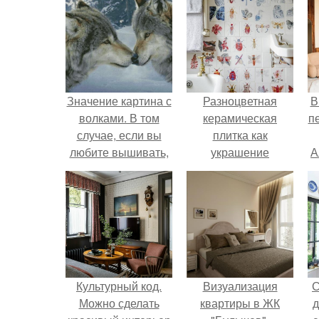
Значение картина с
Разноцветная
В
волками. В том
керамическая
п
случае, если вы
плитка как
любите вышивать,
украшение
А
то наверняка
интерьера.
задумывались о
том, что означает та
или иная вышитая
вами картина.
Культурный код.
Визуализация
С
Можно сделать
квартиры в ЖК
д