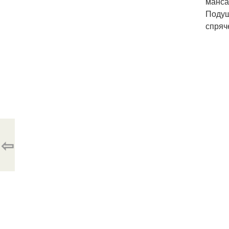
манса
Подуш
спряч
⇦