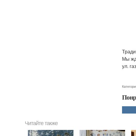
Тради
Мы жд
ул. г
Категори
Понр
Читайте также