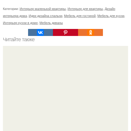
Категории:
Интерьер маленькой квартиры
,
Интерьер для квартиры
,
Дизайн
интерьера дома
,
Идеи дизайна спальни
,
Мебель для гостиной
,
Мебель для кухни
,
Интерьер кухни в доме
,
Мебель диваны
Читайте также
Спрятать батарею отопления.