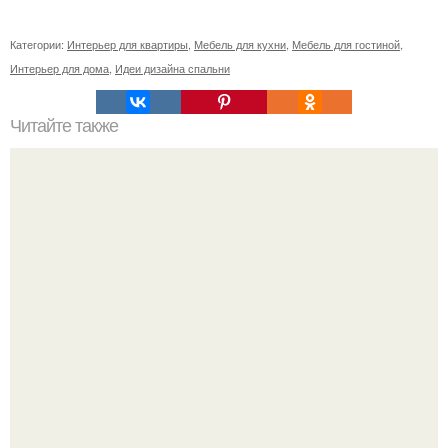
Категории:
Интерьер для квартиры
,
Мебель для кухни
,
Мебель для гостиной
,
Интерьер для дома
,
Идеи дизайна спальни
Читайте также
Ваза из бутылки. Приступаем к уроку