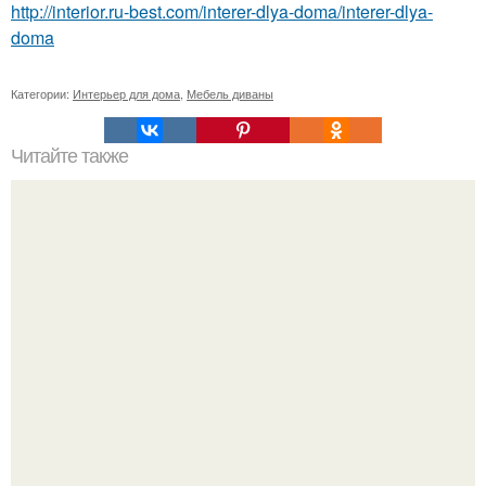
http://interior.ru-best.com/interer-dlya-doma/interer-dlya-
doma
Категории:
Интерьер для дома
,
Мебель диваны
Читайте также
Евгения Феофилактова купила квартиру в Москве за 10
миллионов.