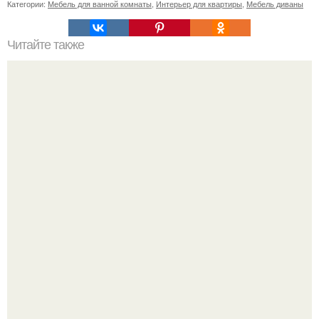
Категории:
Мебель для ванной комнаты
,
Интерьер для квартиры
,
Мебель диваны
Читайте также
Древесина акации. Породы дерева. Акация - самое
твёрдое из деревьев, растущих в России.