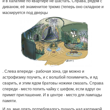
и в халатике по квартире не шастать. Справа, рядом с
диваном, её знаменитое трюмо (теперь оно складное и
маскируется под дверцы
. Слева впереди - рабочая зона, где можно и
астрофизику поучить, и с волшбой похимичить, и яд
сварить, и этим ядом братовы ножики смазать. Справа
спереди - место попить чайку с шефом, если вдруг он
примет приглашение. И в центре - место для лампады
памяти.
И да, мне опять потребовалось пухнуть над картинкой