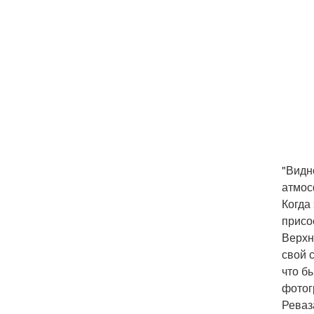
"Видн
атмос
Когда
присо
Верхн
свой с
что б
фотог
Реваз