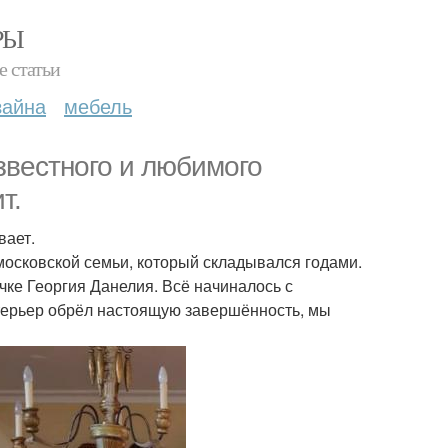
РЫ
е статьи
зайна
мебель
известного и любимого
т.
вает.
омосковской семьи, который складывался годами.
чке Георгия Данелия. Всё начиналось с
нтерьер обрёл настоящую завершённость, мы