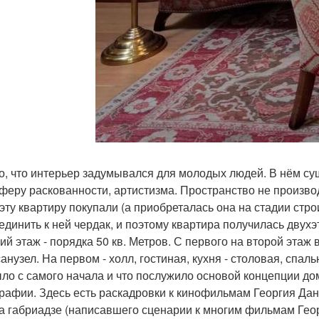
о, что интерьер задумывался для молодых людей. В нём сущ
феру раскованности, артистизма. Пространство не произво
 эту квартиру покупали (а приобреталась она на стадии стро
единить к ней чердак, и поэтому квартира получилась двухэ
ий этаж - порядка 50 кв. Метров. С первого на второй этаж 
анузел. На первом - холл, гостиная, кухня - столовая, спаль
ыло с самого начала и что послужило основой концепции до
рафии. Здесь есть раскадровки к кинофильмам Георгия Дан
а габриадзе (написавшего сценарии к многим фильмам Геор