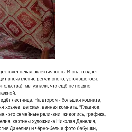
ествует некая эклектичность. И она создаёт
дит впечатление регулярного, устоявшегося.
ительства), мы узнали, что ещё не поздно
тажной.
ведёт лестница. На втором - большая комната,
ня хозяев, детская, ванная комната. "Главное,
ма - это семейные реликвии: живопись, графика,
елия, картины художника Николая Данелия,
гия Данелия) и чёрно-белые фото бабушки,