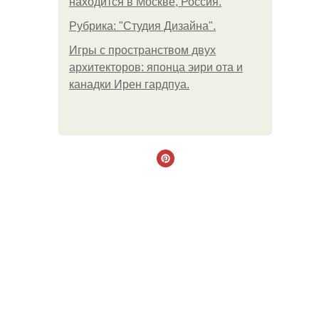
находится в Москве, Россия.
Рубрика: "Студия Дизайна".
Игры с пространством двух
архитекторов: японца эири ота и
канадки Ирен гардпуа.