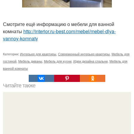
Смотрите ещё информацию о мебели для ванной
комнаты
http://interior.ru-best.com/mebel/mebel-dlya-
vannoy-komnaty
Категории:
Интерьер для квартиры
,
Современный интерьер квартиры
,
Мебель для
гостиной
,
Мебель диваны
,
Мебель для кухни
,
Идеи дизайна спальни
,
Мебель для
ванной комнаты
Читайте также