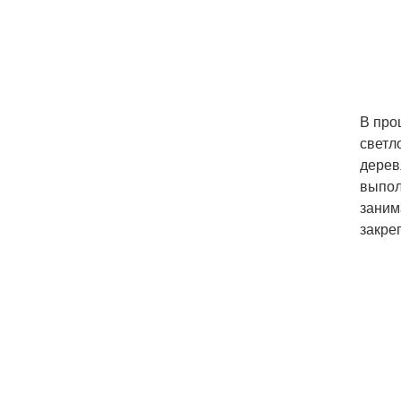
В про
светл
дерев
выпол
заним
закре