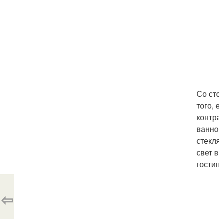
Со ст
того,
контр
ванно
стекл
свет 
гости
⇦