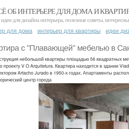
СЁ ОБ ИНТЕРЬЕРЕ ДЛЯ ДОМА И КВАРТИ
идеи для дизайна интерьера, полезные советы, интересны
ер для дома
интерьер для квартиры
идеи ди
ртира с "Плавающей" мебелью в Сан
струкция небольшой квартиры площадью 56 квадратных мет
по проекту V O Arquitetura. Квартира находится в здании Vi
ектором Artacho Jurado в 1950-х годах. Апартаменты распо
торический центр города