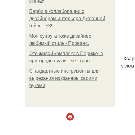
стенах
Барби в коллаборации с
дизайнером интерьера Джоанной
гейнс - $35.
Моя супруга тоже дизайнер
любимый стиль - Прованс.
Это жилой комплекс в Париже, в
. Ква
пригороде нуази - ле - гран.
углом
Стандартные инструменты для
вырезания из фанеры своими
руками