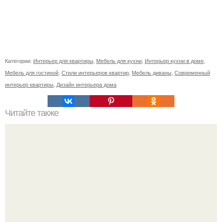
Категории:
Интерьер для квартиры
,
Мебель для кухни
,
Интерьер кухни в доме
,
Мебель для гостиной
,
Стили интерьеров квартир
,
Мебель диваны
,
Современный
интерьер квартиры
,
Дизайн интерьера дома
Читайте также
Значение картина с волками. В том случае, если вы
любите вышивать, то наверняка задумывались о том,