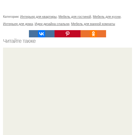
Категории:
Интерьер для квартиры
,
Мебель для гостиной
,
Мебель для кухни
,
Интерьер для дома
,
Идеи дизайна спальни
,
Мебель для ванной комнаты
Читайте также
? 10. Советов как создать уют в спальне?