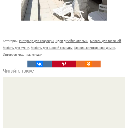
Категории:
Интерьер для квартиры
,
Идеи дизайна спальни
,
Мебель для гостиной
,
Мебель для кухни
,
Мебель для ванной комнаты
,
Красивые интерьеры домов
,
Интерьер квартиры студии
Читайте также
Ваза из бутылки. Приступаем к уроку