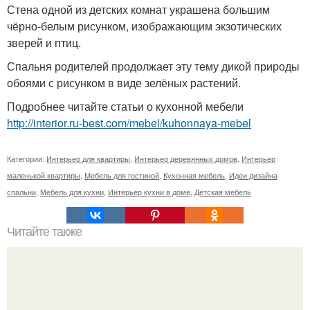
Стена одной из детских комнат украшена большим
чёрно-белым рисунком, изображающим экзотических
зверей и птиц.
Спальня родителей продолжает эту тему дикой природы
обоями с рисунком в виде зелёных растений.
Подробнее читайте статьи о кухонной мебели
http://interior.ru-best.com/mebel/kuhonnaya-mebel
Категории:
Интерьер для квартиры
,
Интерьер деревянных домов
,
Интерьер
маленькой квартиры
,
Мебель для гостиной
,
Кухонная мебель
,
Идеи дизайна
спальни
,
Мебель для кухни
,
Интерьер кухни в доме
,
Детская мебель
Читайте также