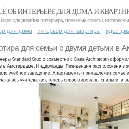
СЁ ОБ ИНТЕРЬЕРЕ ДЛЯ ДОМА И КВАРТИ
идеи для дизайна интерьера, полезные советы, интересны
ер для дома
интерьер для квартиры
идеи ди
ртира для семьи с двумя детьми в А
неры Standard Studio совместно с Casa Architecten оформ
в в Амстердаме, Нидерланды. Резиденция расположена в ж
ало учебное заведение. Апартаменты принадлежат семье из
лагалась учительская, теперь спроектированы спальни, а в