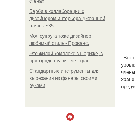
стенах
Барби в коллаборации с
дизайнером интерьера Джоанной
гейнс - $35.
Моя супруга тоже дизайнер
любимый стиль - Прованс.
Это жилой комплекс в Париже, в
. Выс
пригороде нуази - ле - гран.
уровн
Стандартные инструменты для
члены
вырезания из фанеры своими
хране
руками
преду