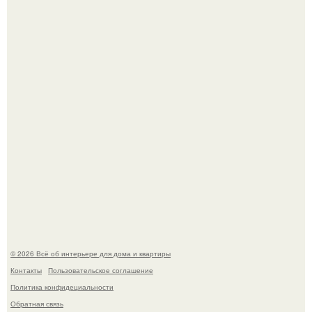
В Японии бесплатно раздают дома самураев - звучит как
план на новую жизнь.
Готовясь к поездке, мы листали путеводители по городу
и наткнулись на фотографию белого дворца.
© 2026 Всё об интерьере для дома и квартиры
Контакты
Пользовательское соглашение
Политика конфидециальности
Обратная связь