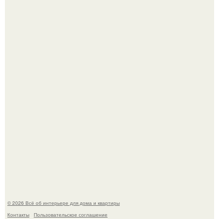
Дримскроллинг - новый формат мечтательности.
Привет всем дизайнерам интерьеров и не только!
© 2026 Всё об интерьере для дома и квартиры
Контакты
Пользовательское соглашение