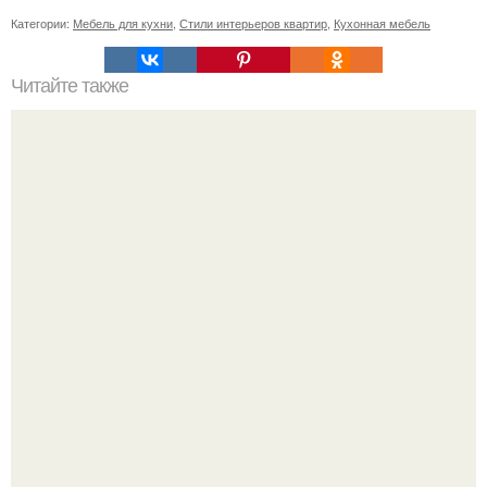
Категории:
Мебель для кухни
,
Стили интерьеров квартир
,
Кухонная мебель
Читайте также
Ваза из бутылки. Приступаем к уроку