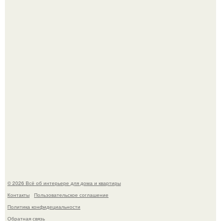
Сокровища из Hoff.
Эко - панно "Песочный Берег":
© 2026 Всё об интерьере для дома и квартиры
Контакты
Пользовательское соглашение
Политика конфидециальности
Обратная связь