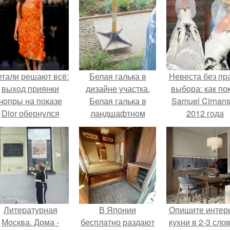
етали решают всё:
Белая галька в
Невеста без пр
выход приянки
дизайне участка.
выбора: как по
чопры на показе
Белая галька в
Samuel Cirnan
Dior обернулся
ландшафтном
2012 года
шквалом критики
дизайне
превратил под
из-за небрежного
в манифест про
пошива.
принуждения
Литературная
В Японии
Опишите интер
Москва. Дома -
бесплатно раздают
кухни в 2-3 слов