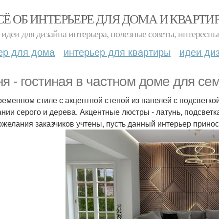
СЁ ОБ ИНТЕРЬЕРЕ ДЛЯ ДОМА И КВАРТИ
идеи для дизайна интерьера, полезные советы, интересны
ер для дома
интерьер для квартиры
идеи ди
ня - гостиная в частном доме для се
ременном стиле с акцентной стеной из панелей с подсветкой
ании серого и дерева. Акцентные люстры - латунь, подсветк
ожелания заказчиков учтены, пусть данный интерьер принос