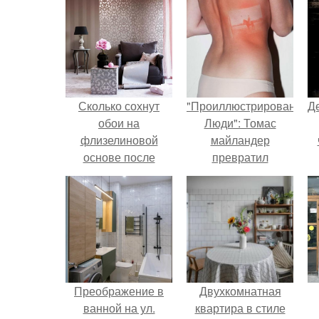
Сколько сохнут
"Проиллюстрированные
Д
обои на
Люди": Томас
флизелиновой
майландер
основе после
превратил
поклейки. Когда
солнечные ожоги в
высохнет клей?
арт - объект.
Преображение в
Двухкомнатная
ванной на ул.
квартира в стиле