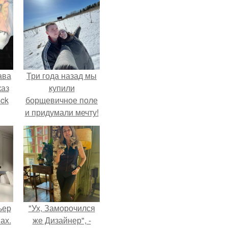
ава
Три года назад мы
каз
купили
sck
борщевичное поле
и придумали мечту!
иум
тив
.
ьер
"Ух, Заморочился
ах.
же Дизайнер", -