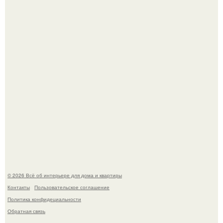
Эко - панно "Песочный Берег":
Стильная квартира в светлых приятных тонах.
© 2026 Всё об интерьере для дома и квартиры
Контакты
Пользовательское соглашение
Политика конфидециальности
Обратная связь