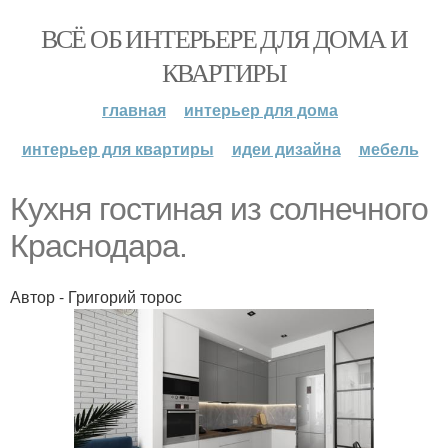
ВСЁ ОБ ИНТЕРЬЕРЕ ДЛЯ ДОМА И
КВАРТИРЫ
главная
интерьер для дома
интерьер для квартиры
идеи дизайна
мебель
Кухня гостиная из солнечного
Краснодара.
Автор - Григорий торос