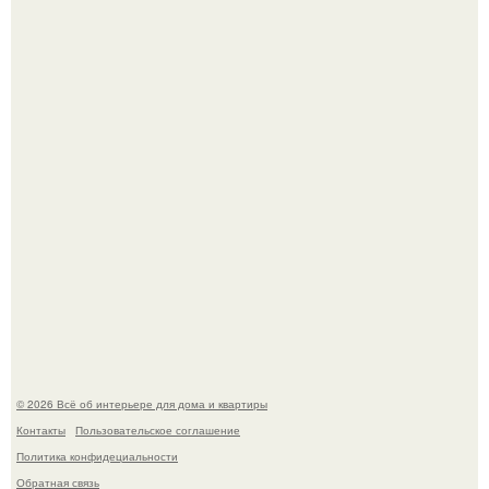
Откуда у дизайнера так много идей?
Привет всем дизайнерам интерьеров и не только!
© 2026 Всё об интерьере для дома и квартиры
Контакты
Пользовательское соглашение
Политика конфидециальности
Обратная связь