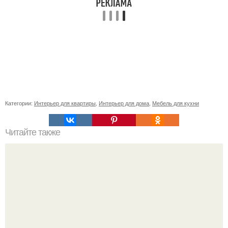
Категории:
Интерьер для квартиры
,
Интерьер для дома
,
Мебель для кухни
Читайте также
Васту по цветам. Секреты васту: цветовая гамма для