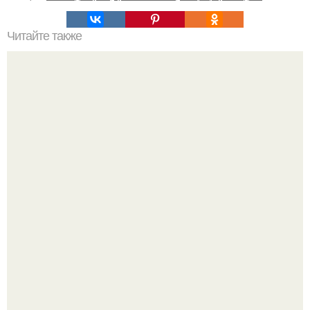
Читайте также
Бизнес - идея: производство биокаминов.
Стильный ремонт в двушке - мечта реальностью стала!