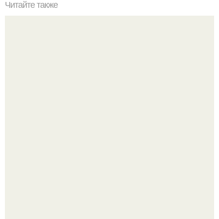
Читайте также
Сколько сохнут обои на флизелиновой основе после
поклейки. Когда высохнет клей?
Разноцветная керамическая плитка как украшение
интерьера.