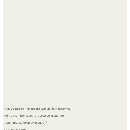
Привет всем дизайнерам интерьеров и не только!
"Проиллюстрированные Люди": Томас майландер
превратил солнечные ожоги в арт - объект.
© 2026 Всё об интерьере для дома и квартиры
Контакты
Пользовательское соглашение
Политика конфидециальности
Обратная связь