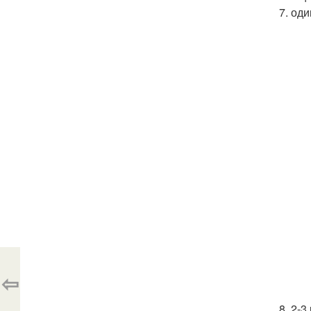
7. од
⇦
8. 2-3