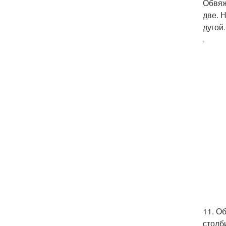
Обвяж
две. 
дугой
.
11. О
столб