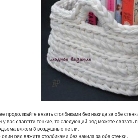
лее продолжайте вязать столбиками без накида за обе стенки
ли у вас спагетти тонкие, то следующий ряд можете связать
одъема вяжем 3 воздушные петли.
е один ряд вяжите столбиками без накида за обе стенки.