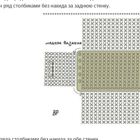
ин ряд столбиками без накида за заднюю стенку.
 ряда столбиками без накида за обе стенки.