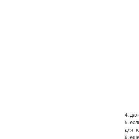
4. да
5. ес
для п
6. ещ