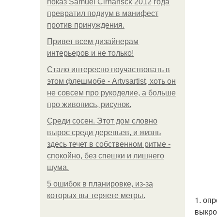
показ Samuel Cirnansck 2012 года
превратил подиум в манифест
против принуждения.
Привет всем дизайнерам
интерьеров и не только!
Стало интересно поучаствовать в
этом флешмобе - Artvsartist, хоть он
не совсем про рукоделие, а больше
про живопись, рисунок.
Среди сосен. Этот дом словно
вырос среди деревьев, и жизнь
здесь течет в собственном ритме -
спокойно, без спешки и лишнего
шума.
5 ошибок в планировке, из-за
которых вы теряете метры.
1. оп
выкро