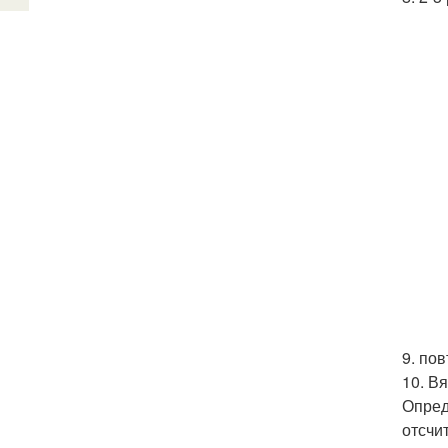
9. пов
10. Вя
Опред
отсчи