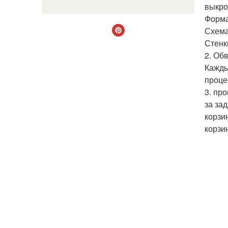
выкро
Форма
Схема
Стенк
2. Об
Кажды
проце
3. пр
за за
корзи
корзи