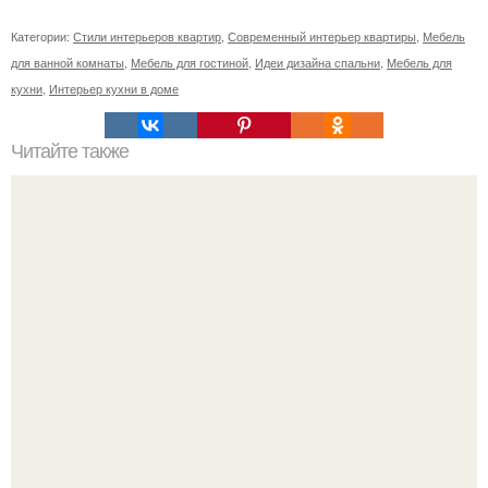
Категории:
Стили интерьеров квартир
,
Современный интерьер квартиры
,
Мебель
для ванной комнаты
,
Мебель для гостиной
,
Идеи дизайна спальни
,
Мебель для
кухни
,
Интерьер кухни в доме
Читайте также
Город в теории: отрывок из книги социального философа
Елены трубиной.