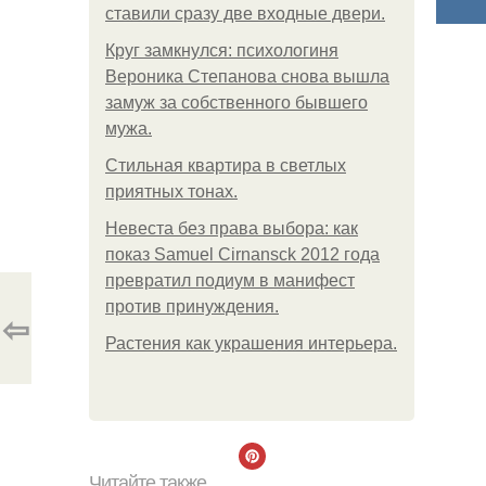
ставили сразу две входные двери.
Круг замкнулся: психологиня
Вероника Степанова снова вышла
замуж за собственного бывшего
мужа.
Стильная квартира в светлых
приятных тонах.
Невеста без права выбора: как
показ Samuel Cirnansck 2012 года
превратил подиум в манифест
против принуждения.
⇦
Растения как украшения интерьера.
Читайте также