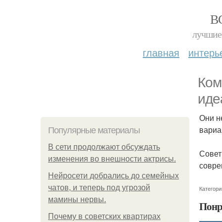
В
лучшие 
главная
интерь
Ком
иде
Они н
вариа
Популярные материалы
В сети продолжают обсуждать
Совет
изменения во внешности актрисы.
совре
Нейросети добрались до семейных
чатов, и теперь под угрозой
Категори
мамины нервы.
Понр
Почему в советских квартирах