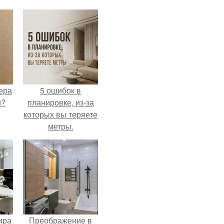
ера
5 ошибок в
й?
планировке, из-за
которых вы теряете
метры.
ира
Преображение в