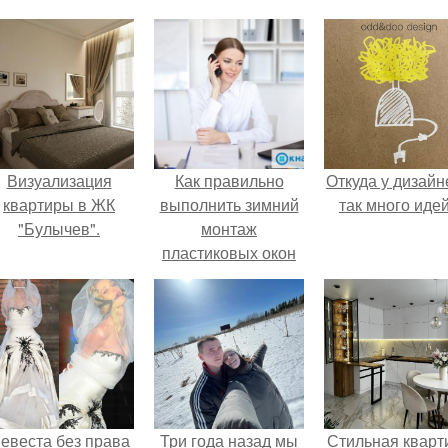
Визуализация
Как правильно
Откуда у дизайн
квартиры в ЖК
выполнить зимний
так много иде
"Булычев".
монтаж
пластиковых окон
по ГОСТу
евеста без права
Три года назад мы
Стильная кварт