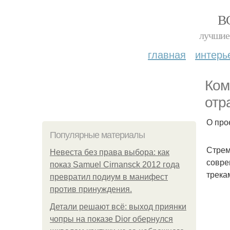
В
лучшие 
главная
интерь
Ком
отр
О про
Популярные материалы
Стрем
Невеста без права выбора: как
совре
показ Samuel Cirnansck 2012 года
трека
превратил подиум в манифест
против принуждения.
Детали решают всё: выход приянки
чопры на показе Dior обернулся