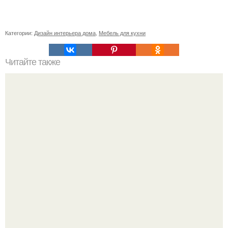
Категории:
Дизайн интерьера дома
,
Мебель для кухни
Читайте также
Сколько сохнут обои на флизелиновой основе после
поклейки. Когда высохнет клей?