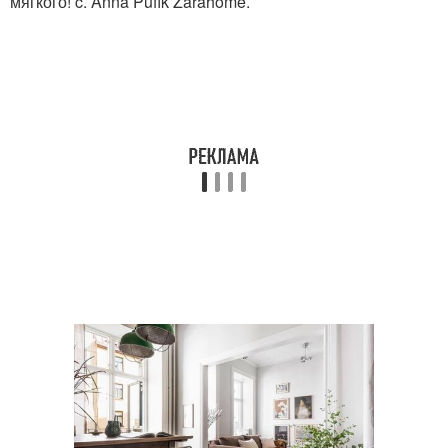
мягкого! c. Anna Pufik Zarahome.