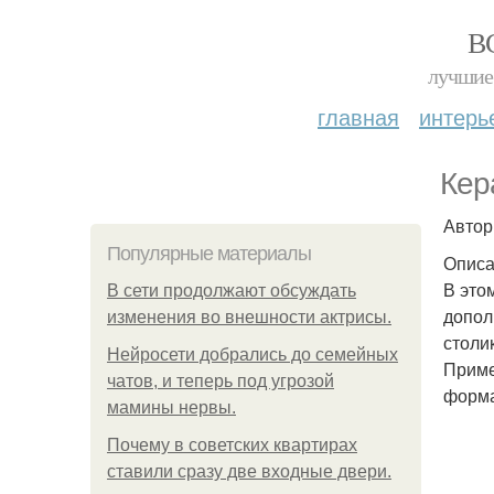
В
лучшие 
главная
интерь
Кер
Автор
Популярные материалы
Описа
В это
В сети продолжают обсуждать
допол
изменения во внешности актрисы.
столи
Нейросети добрались до семейных
Приме
чатов, и теперь под угрозой
форм
мамины нервы.
Почему в советских квартирах
ставили сразу две входные двери.