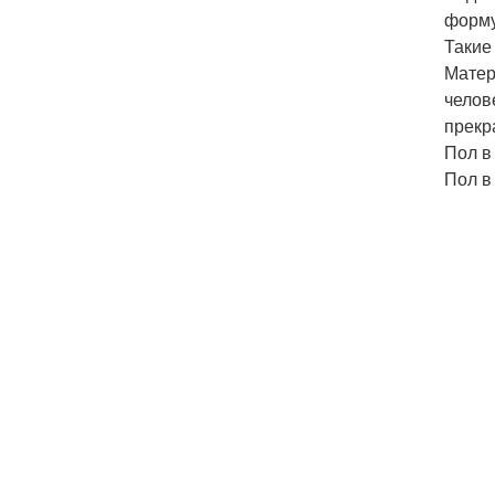
форму
Такие
Матер
челов
прекр
Пол в
Пол в