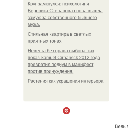
Круг замкнулся: психологиня
Вероника Степанова снова вышла
замуж за собственного бывшего
мужа.
Стильная квартира в светлых
приятных тонах.
Невеста без права выбора: как
показ Samuel Cirnansck 2012 года
превратил подиум в манифест
против принуждения.
Растения как украшения интерьера.
Ведь 