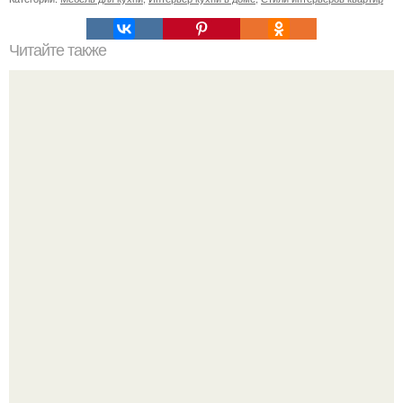
Читайте также
Как правильно обрезать герань, чтобы она пышно цвела.
Нейросети добрались до семейных чатов, и теперь под