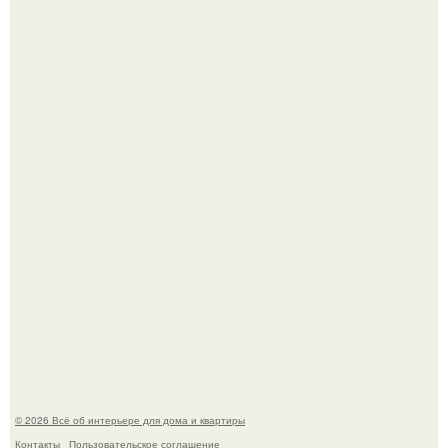
Сокровища из Hoff.
Три года назад мы купили борщевичное поле и
придумали мечту!
© 2026 Всё об интерьере для дома и квартиры
Контакты
Пользовательское соглашение