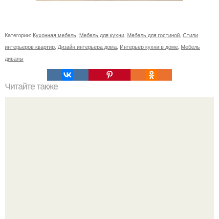
Категории:
Кухонная мебель
,
Мебель для кухни
,
Мебель для гостиной
,
Стили
интерьеров квартир
,
Дизайн интерьера дома
,
Интерьер кухни в доме
,
Мебель
диваны
Читайте также
Ваза из бутылки. Приступаем к уроку