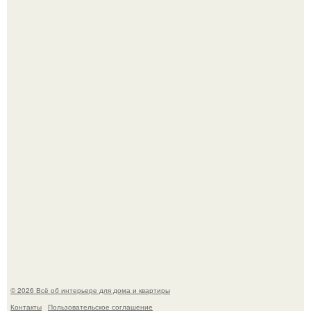
Кёнигсберг. Интерьер дома студенческого братства
"Германия".
Это жилой комплекс в Париже, в пригороде нуази - ле -
гран.
© 2026 Всё об интерьере для дома и квартиры
Контакты
Пользовательское соглашение