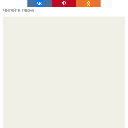
Читайте также
Сколько сохнут обои на флизелиновой основе после
поклейки. Когда высохнет клей?
Уютная светлая квартира в лучах солнца.