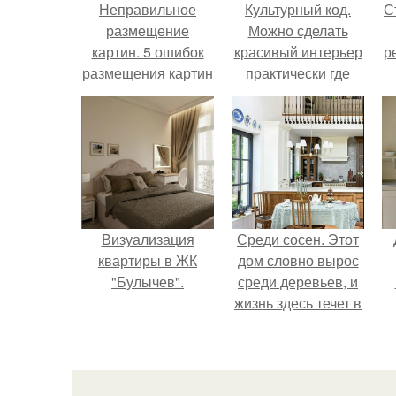
Неправильное
Культурный код.
С
размещение
Можно сделать
картин. 5 ошибок
красивый интерьер
р
размещения картин
практически где
на стенах
угодно.
Визуализация
Среди сосен. Этот
квартиры в ЖК
дом словно вырос
"Булычев".
среди деревьев, и
жизнь здесь течет в
собственном ритме
- спокойно, без
спешки и лишнего
шума.