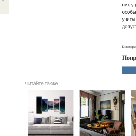
них у
особы
учиты
допус
Категори
Понр
Читайте также