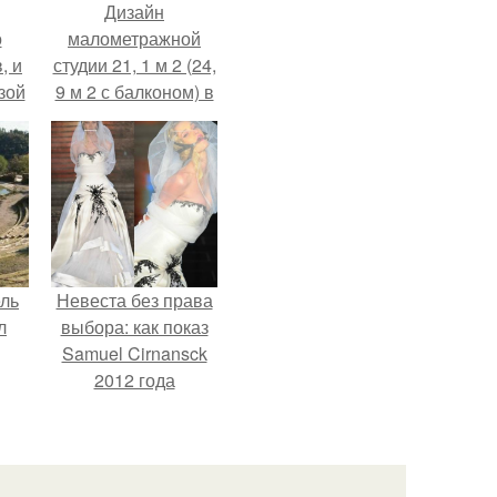
Дизайн
о
малометражной
, и
студии 21, 1 м 2 (24,
зой
9 м 2 с балконом) в
ы.
Краснодаре.
ель
Невеста без права
л
выбора: как показ
Samuel Cirnansck
2012 года
превратил подиум
я
в манифест против
вал
принуждения.
ее