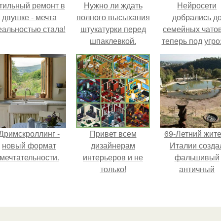
тильный ремонт в
Нужно ли ждать
Нейросети
двушке - мечта
полного высыхания
добрались д
еальностью стала!
штукатурки перед
семейных чатов
шпаклевкой.
теперь под угро
Сколько времени
мамины нерв
сохнет штукатурка в
зависимости от
вида смеси и
материала
основания
Дримскроллинг -
Привет всем
69-Летний жит
новый формат
дизайнерам
Италии созда
мечтательности.
интерьеров и не
фальшивый
только!
античный
амфитеатр и
долгое врем
успешно выда
его за настоящ