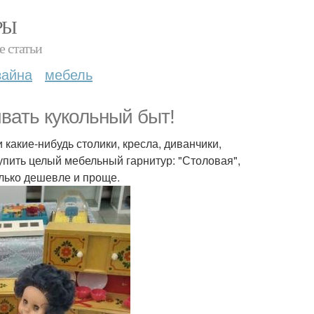
РЫ
е статьи
зайна
мебель
ивать кукольный быт!
 какие-нибудь столики, кресла, диванчики,
пить целый мебельный гарнитур: "Столовая",
только дешевле и проще.