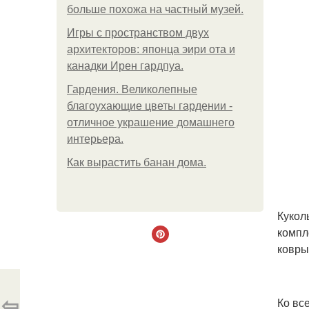
больше похожа на частный музей.
Игры с пространством двух
архитекторов: японца эири ота и
канадки Ирен гардпуа.
Гардения. Великолепные
благоухающие цветы гардении -
отличное украшение домашнего
интерьера.
Как вырастить банан дома.
Кукол
компл
ковры
⇦
Ко вс