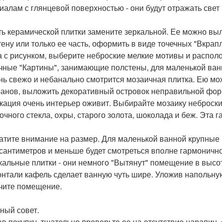
иалам с глянцевой поверхностью - они будут отражать свет 
сть керамической плитки замените зеркальной. Ее можно в
тену или только ее часть, оформить в виде точечных "Вкрап
а с рисунком, выберите неброские мелкие мотивы и распол
чные "Картины", занимающие полстены, для маленькой ван
ень свежо и небанально смотрится мозаичная плитка. Ею м
ранов, выложить декоративный островок неправильной фор
кация очень интерьер оживит. Выбирайте мозаику неброски
очного стекла, охры, старого золота, шоколада и беж. Эта 
ратите внимание на размер. Для маленькой ванной крупные 
 сантиметров и меньше будет смотреться вполне гармонично.
кальные плитки - они немного "Вытянут" помещение в высо
онтали кафель сделает ванную чуть шире. Уложив напольную
чите помещение.
ный совет.
в покупку, тщательно проверьте ее на отсутствие царапин,