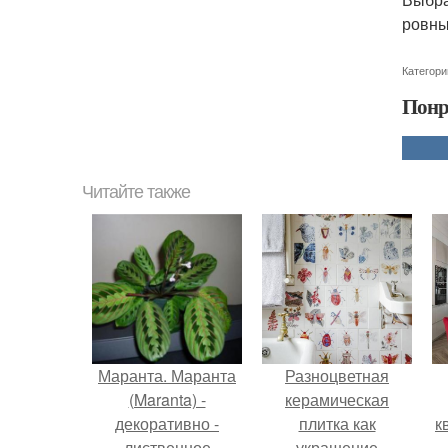
ровны
Категори
Понр
Читайте также
Маранта. Маранта
Разноцветная
(Maranta) -
керамическая
декоративно -
плитка как
к
лиственное
украшение