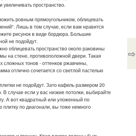
и увеличивать пространство.
ыложить ровным прямоугольником, облицевать
лений". Лишь в том случае, если вам нравится
ожите рисунок в виде бордюра. Большие
ной не подойдут.
ожно облицевать пространство около раковины
⇨
мы на стене, противоположной двери. Такая
х сложных тонов - оттенков ржавчины,
гамма отлично сочетается со светлой пастелью
плитки не подойдут. Зато кафель размером 20
 В случае если у вас низкие потолки, выбирайте
ту. А вот квадратный или уложенный по
 плитку по диагонали, вы тоже немного
 сколов и трещин. Края плиток должны быть