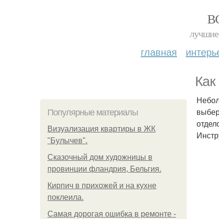
В
лучшие 
главная
интерь
Как
Небол
выбер
Популярные материалы
отдел
Визуализация квартиры в ЖК
Инстр
"Булычев".
Сказочный дом художницы в
провинции фландрия, Бельгия.
Кирпич в прихожей и на кухне
поклеила.
Самая дорогая ошибка в ремонте -