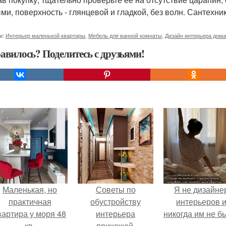
ми, поверхность - глянцевой и гладкой, без волн. Сантехни
и:
Интерьер маленькой квартиры
,
Мебель для ванной комнаты
,
Дизайн интерьера дома
авилось? Поделитесь с друзьями!
Маленькая, но
Советы по
Я не дизайне
практичная
обустройству
интерьеров 
вартира у моря 48
интерьера
никогда им не б
кв.
прихожей.