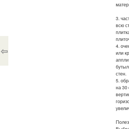
матер
3. ча
всю с
плитк
плито
4. оч
⇦
или к
аппли
бутыл
стен.
5. об
на 30
верти
гориз
увели
Полез
Выбра