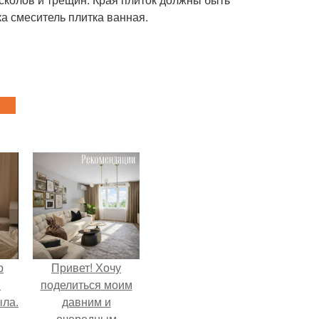
ка смеситель плитка ванная.
р
Привет! Хочу
и
поделиться моим
ыла.
давним и
очередным