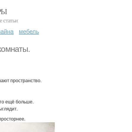
РЫ
е статьи
зайна
мебель
комнаты.
шают пространство.
го ещё больше.
ыглядит.
просторнее.