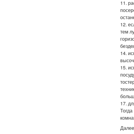
11. р
посер
остан
12. е
тем л
гориз
безде
14. и
высоч
15. и
посуд
тосте
техни
больш
17. д
Тогда
комна
Далее