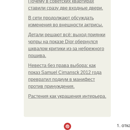
Почему в советских квартирах
ставили сразу две входные двери.
В сети продолжают обсуждать
изменения во внешности актрисы.
Детали решают всё: выход приянки
чопры на показе Dior обернулся
шквалом критики из-за небрежного
пошива.
Невеста без права выбора: как
показ Samuel Cirnansck 2012 года
превратил подиум в манифест
против принуждения.
Растения как украшения интерьера.
1. от