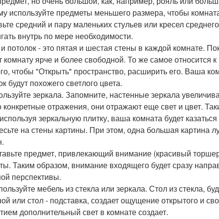
предмет, но очень большой, как, например, рояль или больш
му используйте предметы меньшего размера, чтобы комнат
вьте средний и пару маленьких стульев или кресел среднег
гать внутрь по мере необходимости.
л и потолок - это пятая и шестая стены в каждой комнате. П
т комнату ярче и более свободной. То же самое относится к
ого, чтобы "Открыть" пространство, расширить его. Ваша ко
ок будут похожего светлого цвета.
пользуйте зеркала. Запомните, настенные зеркала увеличи
о конкретные отражения, они отражают еще свет и цвет. Так
 используя зеркальную плитку, ваша комната будет казаться
весьте на стены картины. При этом, одна большая картина л
н.
ставьте предмет, привлекающий внимание (красивый торшер,
ты. Таким образом, внимание входящего будет сразу напра
ой перспективы.
спользуйте мебель из стекла или зеркала. Стол из стекла, б
ной или стол - подставка, создает ощущение открытого и св
тием дополнительный свет в комнате создает.