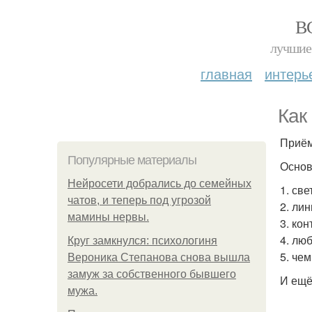
В
лучшие 
главная
интерь
Как
Приём
Популярные материалы
Основ
Нейросети добрались до семейных
1. св
чатов, и теперь под угрозой
2. ли
мамины нервы.
3. ко
4. лю
Круг замкнулся: психологиня
5. че
Вероника Степанова снова вышла
замуж за собственного бывшего
И ещё
мужа.