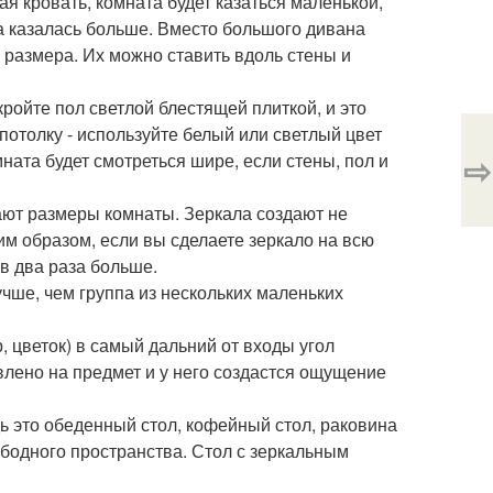
ая кровать, комната будет казаться маленькой,
а казалась больше. Вместо большого дивана
о размера. Их можно ставить вдоль стены и
окройте пол светлой блестящей плиткой, и это
 потолку - используйте белый или светлый цвет
⇨
мната будет смотреться шире, если стены, пол и
вают размеры комнаты. Зеркала создают не
им образом, если вы сделаете зеркало на всю
 в два раза больше.
учше, чем группа из нескольких маленьких
 цветок) в самый дальний от входы угол
влено на предмет и у него создастся ощущение
удь это обеденный стол, кофейный стол, раковина
ободного пространства. Стол с зеркальным