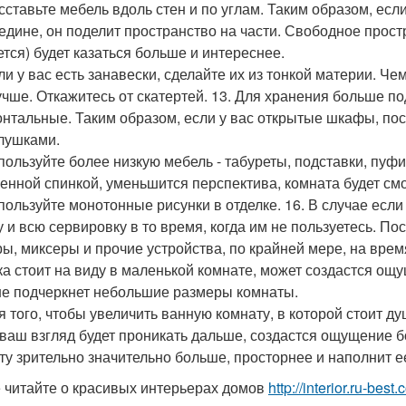
асставьте мебель вдоль стен и по углам. Таким образом, есл
едине, он поделит пространство на части. Свободное простр
ется) будет казаться больше и интереснее.
сли у вас есть занавески, сделайте их из тонкой материи. Че
учше. Откажитесь от скатертей. 13. Для хранения больше 
онтальные. Таким образом, если у вас открытые шкафы, пос
лушками.
спользуйте более низкую мебель - табуреты, подставки, пуфи
енной спинкой, уменьшится перспектива, комната будет смо
спользуйте монотонные рисунки в отделке. 16. В случае если 
у и всю сервировку в то время, когда им не пользуетесь. 
ры, миксеры и прочие устройства, по крайней мере, на врем
ка стоит на виду в маленькой комнате, может создастся ощу
е подчеркнет небольшие размеры комнаты.
ля того, чтобы увеличить ванную комнату, в которой стоит 
 ваш взгляд будет проникать дальше, создастся ощущение б
ту зрительно значительно больше, просторнее и наполнит е
 читайте о красивых интерьерах домов
http://interior.ru-bes