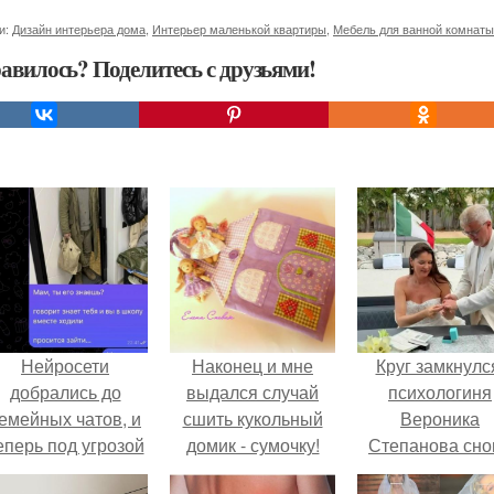
и:
Дизайн интерьера дома
,
Интерьер маленькой квартиры
,
Мебель для ванной комнаты
авилось? Поделитесь с друзьями!
Нейросети
Наконец и мне
Круг замкнулс
добрались до
выдался случай
психологиня
емейных чатов, и
сшить кукольный
Вероника
еперь под угрозой
домик - сумочку!
Степанова сно
мамины нервы.
вышла замуж 