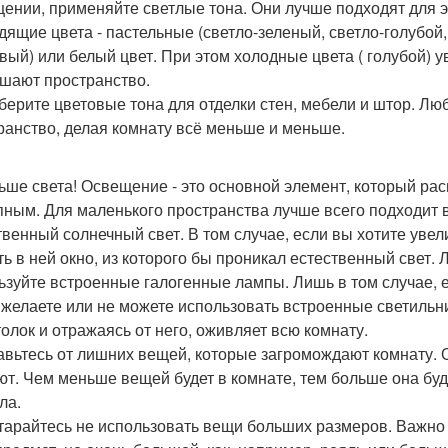
ении, применяйте светлые тона. Они лучше подходят для э
дящие цвета - пастельные (светло-зеленый, светло-голубой
вый) или белый цвет. При этом холодные цвета ( голубой) 
шают пространство.
дберите цветовые тона для отделки стен, мебели и штор. Л
ранство, делая комнату всё меньше и меньше.
льше света! Освещение - это основной элемент, который ра
пным. Для маленького пространства лучше всего подходит 
твенный солнечный свет. В том случае, если вы хотите увел
ть в ней окно, из которого бы проникал естественный свет. 
ьзуйте встроенные галогенные лампы. Лишь в том случае, е
 желаете или не можете использовать встроенные светильни
толок и отражаясь от него, оживляет всю комнату.
бавьтесь от лишних вещей, которые загромождают комнату. 
ют. Чем меньше вещей будет в комнате, тем больше она бу
ла.
старайтесь не использовать вещи больших размеров. Важно 