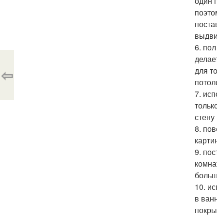
один 
поэто
поста
выдви
6. по
делае
⇦
для т
потол
7. ис
тольк
стену
8. по
карти
9. по
комна
больш
10. и
в ван
покры