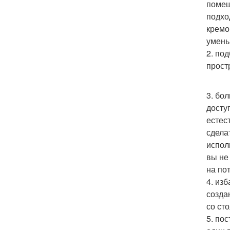
помещ
подхо
кремо
умень
2. по
прост
3. бо
досту
естес
сдела
испол
вы не
на по
4. из
созда
со сто
5. по