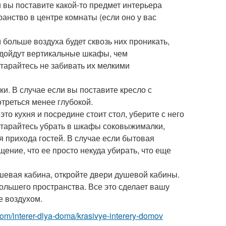
и вы поставите какой-то предмет интерьера
анство в центре комнаты (если оно у вас
м больше воздуха будет сквозь них проникать,
подойдут вертикальные шкафы, чем
тарайтесь не забивать их мелкими
ки. В случае если вы поставите кресло с
треться менее глубокой.
это кухня и посредине стоит стол, уберите с него
Постарайтесь убрать в шкафы соковыжималки,
я прихода гостей. В случае если бытовая
щение, что ее просто некуда убирать, что еще
душевая кабина, откройте двери душевой кабины.
ольшего пространства. Все это сделает вашу
е воздухом.
t.com/interer-dlya-doma/krasivye-interery-domov