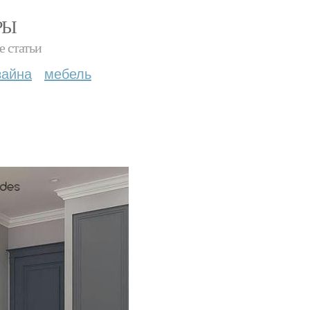
РЫ
е статьи
зайна
мебель