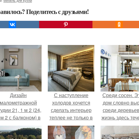
и:
Мебель для кухни
авилось? Поделитесь с друзьями!
Дизайн
С наступление
Среди сосен. Э
малометражной
холодов хочется
дом словно вы
удии 21, 1 м 2 (24,
сделать интерьер
среди деревьев
 м 2 с балконом) в
теплее не только в
жизнь здесь теч
Краснодаре.
визуальном плане.
собственном ри
- спокойно, бе