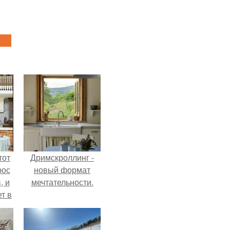
тот
Дримскроллинг -
рос
новый формат
, и
мечтательности.
ет в
тме
з