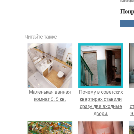
Категори
Понр
Читайте также
Маленькая ванная
Почему в советских
комнат 3. 5 кв.
квартирах ставили
сразу две входные
ст
двери.
9