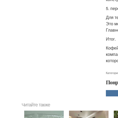
5. пе
Для т
Это м
Главн
Итог.
Кофей
компа
котор
Категори
Понр
Читайте также