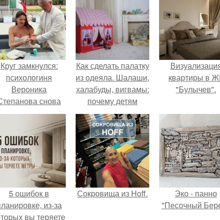
Круг замкнулся:
Как сделать палатку
Визуализаци
психологиня
из одеяла. Шалаши,
квартиры в Ж
Вероника
халабуды, вигвамы:
"Булычев".
Степанова снова
почему детям
вышла замуж за
полезно строить
собственного
домики
бывшего мужа.
5 ошибок в
Сокровища из Hoff.
Эко - панно
планировке, из-за
"Песочный Бере
оторых вы теряете