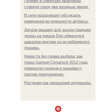
Почему в советских квартирах
ставили сразу две входные двери.
В сети продолжают обсуждать
изменения во внешности актрисы.
Детали решают всё: выход приянки
чопры на показе Dior обернулся
шквалом критики из-за небрежного
пошива.
Невеста без права выбора: как
показ Samuel Cirnansck 2012 года
превратил подиум в манифест
против принуждения.
Растения как украшения интерьера.