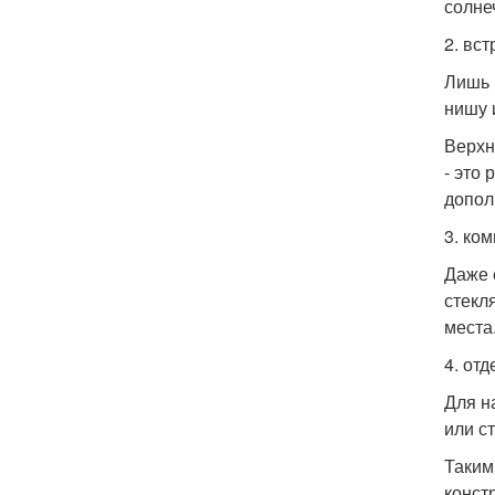
солне
2. вс
Лишь 
нишу 
Верхн
- это
допол
3. ко
Даже 
стекл
места
4. от
Для н
или с
Таким
конст