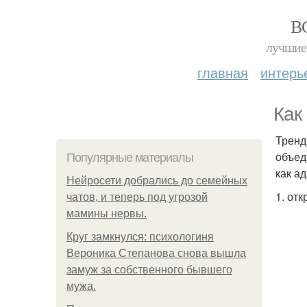
В
лучшие 
главная
интерь
Как
Тренд
объед
Популярные материалы
как а
Нейросети добрались до семейных
1. от
чатов, и теперь под угрозой
мамины нервы.
Круг замкнулся: психологиня
Вероника Степанова снова вышла
замуж за собственного бывшего
мужа.