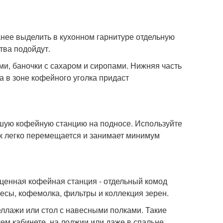
ранее выделить в кухонном гарнитуре отдельную
тва подойдут.
ми, баночки с сахаром и сиропами. Нижняя часть
а в зоне кофейного уголка придаст
шую кофейную станцию на подносе. Используйте
ок легко перемещается и занимает минимум
ценная кофейная станция - отдельный комод
 весы, кофемолка, фильтры и коллекция зерен.
еллажи или стол с навесными полками. Такие
чем кабинете, на лоджии или даже в спальне.