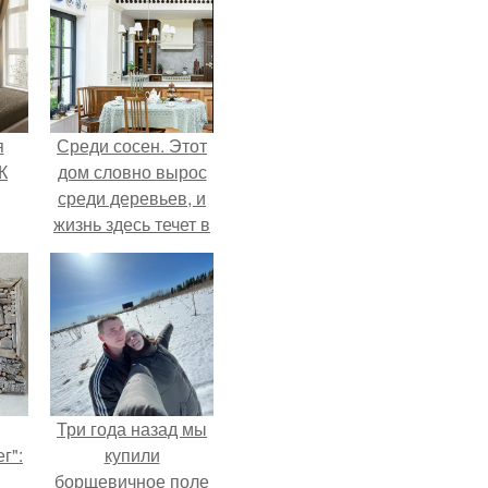
я
Среди сосен. Этот
К
дом словно вырос
среди деревьев, и
жизнь здесь течет в
собственном ритме
- спокойно, без
спешки и лишнего
шума.
Три года назад мы
г":
купили
борщевичное поле