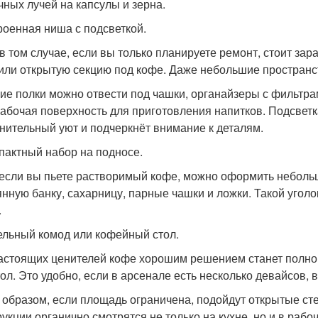
чных лучей на капсулы и зерна.
троенная ниша с подсветкой.
в том случае, если вы только планируете ремонт, стоит за
или открытую секцию под кофе. Даже небольшие пространс
ие полки можно отвести под чашки, органайзеры с фильтра
 рабочая поверхность для приготовления напитков. Подсветк
нительный уют и подчеркнёт внимание к деталям.
мпактный набор на подносе.
если вы пьете растворимый кофе, можно оформить неболь
янную банку, сахарницу, парные чашки и ложки. Такой угол
.
дельный комод или кофейный стол.
астоящих ценителей кофе хорошим решением станет полно
тол. Это удобно, если в арсенале есть несколько девайсов,
 образом, если площадь ограничена, подойдут открытые ст
рукции органично смотрятся не только на кухне, но и в рабо