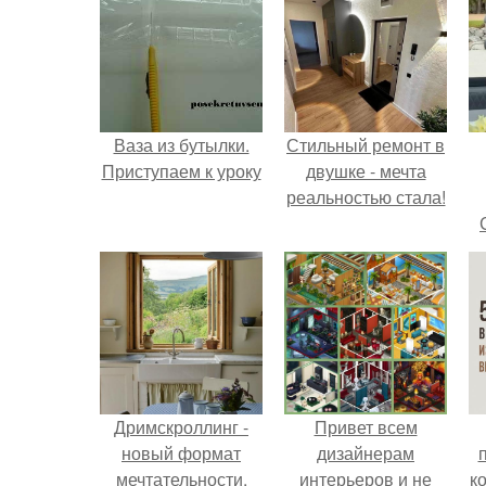
Ваза из бутылки.
Стильный ремонт в
Приступаем к уроку
двушке - мечта
реальностью стала!
Дримскроллинг -
Привет всем
новый формат
дизайнерам
мечтательности.
интерьеров и не
к