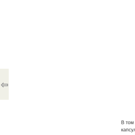
⇦
В том
капсу