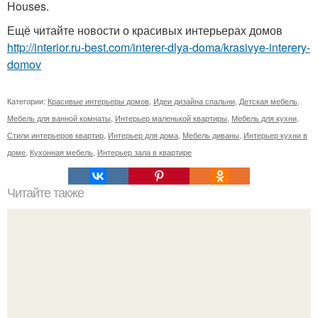
Houses.
Ещё читайте новости о красивых интерьерах домов
http://interior.ru-best.com/interer-dlya-doma/krasivye-interery-
domov
Категории:
Красивые интерьеры домов
,
Идеи дизайна спальни
,
Детская мебель
,
Мебель для ванной комнаты
,
Интерьер маленькой квартиры
,
Мебель для кухни
,
Стили интерьеров квартир
,
Интерьер для дома
,
Мебель диваны
,
Интерьер кухни в
доме
,
Кухонная мебель
,
Интерьер зала в квартире
Читайте также