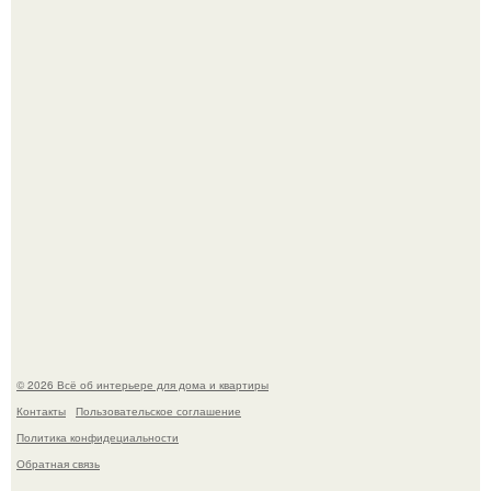
Дримскроллинг - новый формат мечтательности.
Привет всем дизайнерам интерьеров и не только!
© 2026 Всё об интерьере для дома и квартиры
Контакты
Пользовательское соглашение
Политика конфидециальности
Обратная связь