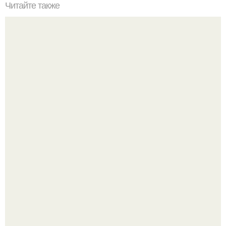
Читайте также
Как правильно обрезать герань, чтобы она пышно цвела.
Ресторан "Машенька" - проект Александра Раппопорта в
"зарядье", где каждый сантиметр пространства дышит
русской самобытностью.