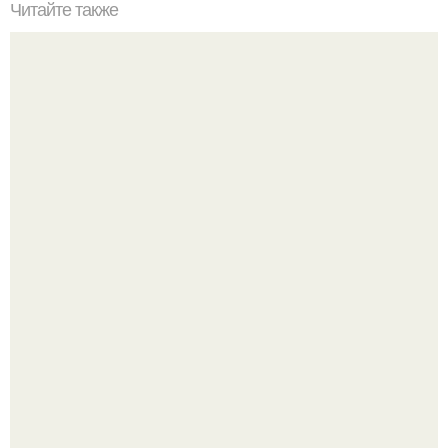
Читайте также
Домашний хлебный квас?
В этом просторном пентхаусе с шестью спальнями
Александр Бирман живет со своей семьей.