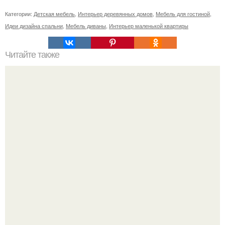
Категории:
Детская мебель
,
Интерьер деревянных домов
,
Мебель для гостиной
,
Идеи дизайна спальни
,
Мебель диваны
,
Интерьер маленькой квартиры
Читайте также
Резьба по дереву в стиле барокко. Резьба по дереву:
стилистические направления и характерные узоры.